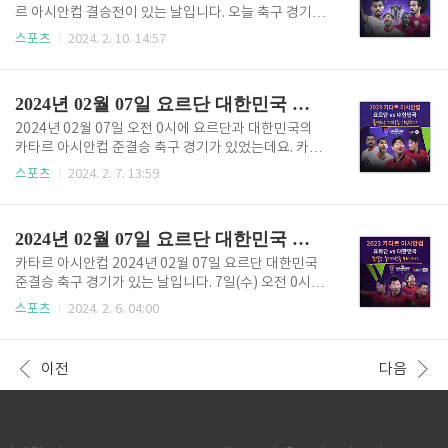
의 월드컵 아시아 2차 예선전 경기 티켓 예매방법에 대
르 아시안컵 결승전이 있는 날입니다. 오늘 축구 경기
해 더 자세하게 알아보도록 하겠습니다. [목차여기] 한
중계방송 시청하는 방법에 대해 알아보겠습니다. 11일
스포츠
2024. 2. 10. 14:57
국 태국 경기일정 한국과 태국의 2026 북중미 월드컵
(일) 오전 0시에 카타르 아시안컵 결승전 축구 경기 요
아시아 2차 예선경기는 아래 보이시는 바와 같이 3월 2
르단과 카타르의 경기가 생중계될 예정인데요. 한국을
1일 오후 8시..
이기고 올라온 요르단은 카타르 루사일의 루사일 스타
2024년 02월 07일 요르단 대한민국 준결승 풀영상 재방송 시청하기
디움에서 카타르를 상대로 어떤 모습을 보여줄지가 기
대가 됩니다. 오늘 축구 요르단과 카타르의 결승전에서
2024년 02월 07일 오전 0시에 요르단과 대한민국의
우승 후보로 꼽히던 한국을 이긴 요르단이 아시안컵 트
카타르 아시안컵 준결승 축구 경기가 있었는데요. 카타
로피를 가져갈지, 아시안컵 2연패에 도전하는 카타르
르 알라이얀 아흐메드 빈 알리 스타디움에서 열린 준결
스포츠
2024. 2. 7. 13:59
가 가져갈지 기대가 되네요. 오늘축구 중계방송 시청 >
승에서 대한민국은 요르단을 상대로 0-2로 패배하며 결
[목차여기] 오늘 축구 중계방송 요르단 vs 카타르 결승
승에 올라가지 못했는데요. 64년 만의 우승 도전을 4강
전 시청하기 오늘은 2023 카타르 아시안컵 요르단과
에서 끝내게 되었습니다. 그래서 끝까지 최선을 다해준
2024년 02월 07일 요르단 대한민국 오늘축구 중계방송 카타르 아시안컵 시청하기(풀영상재방송제공)
카타르의 결승전 축..
대한민국 축구 대표팀에 박수를 보내드리고 싶고, 특히
김민재 선수가 결장된 가운데 조현우 골키퍼의 최선을
카타르 아시안컵 2024년 02월 07일 요르단 대한민국
다한 모습이 멋진 경기였다고 생각되는데요. 새벽 늦게
준결승 축구 경기가 있는 날입니다. 7일(수) 오전 0시에
까지 축구 경기를 하다 보니 놓치신 분들이 많이 계실
오늘 축구 요르단과 대한민국의 준결승 경기가 생중계
스포츠
2024. 2. 6. 04:00
것 같아 준비해 보았습니다. 카타르 아시안컵 이전 경기
될 예정인데요. 클린스만 감독이 이끄는 대한민국 축구
가 궁금하신 분들은 아래 "아시안컵 재방송 시청"을 통
대표팀은 오늘 요르단을 상대로 카타르알라이얀에 있
해 풀영상 재방송을 시청하시길 바랍니다. 아시안컵 재
는 아흐메드 빈 알리 스타디움에서 어떤 모습을 보여줄
이전
다음
방송 시청 > [목..
지 기대가 됩니다. 오늘축구 요르단과 대한민국 준결승
중계방송을 시청하시면서 대한민국 축구 대표팀을 힘
껏 응원해 주시길 바랍니다. 그럼 2023 카타르 아시안
컵 결승관문 요르단과 대한민국의 준결승 경기를 만나