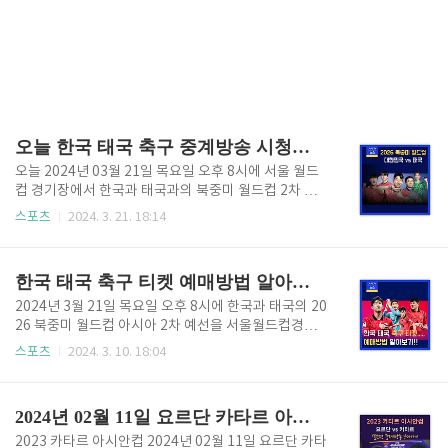
오늘 한국 태국 축구 중계방송 시청하기(2026 북중미 월드컵)
오늘 2024년 03월 21일 목요일 오후 8시에 서울 월드
컵 경기장에서 한국과 태국과의 북중미 월드컵 2차 예
선전이 있는 날인데요. 오늘 21일 오후 8시에 TV조선과
스포츠
2024. 3. 21. 18:14
쿠팡플레이에서 경기가 생중계될 예정입니다. 아시안
컵에서의 상처를 보듬고 태국전에 나서는 한국 축구 대
표팀은 어떤 모습을 보여줄지 많이 기대가 되는데요. 2
한국 태국 축구 티켓 예매방법 알아보기(월드컵 아시아 2차 예선)
026 북중미 월드컵 중계방송을 시청하시면서 황선홍
감독이 이끄는 한국 축구대표팀을 힘껏 응원해 주시길
2024년 3월 21일 목요일 오후 8시에 한국과 태국의 20
바랍니다. 그럼 아래 "오늘 축구 중계방송 시청"을 통해
26 북중미 월드컵 아시아 2차 예선을 서울월드컵경기
한국과 태국과의 경기를 만나러 가보시겠습니다. 오늘
장에서 진행될 예정인데요. 서울월드컵경기장에서 축
스포츠
2024. 3. 10. 18:04
축구 중계방송 시청👆 [목차여기] 한국 vs 태국 축구 중
구 경기가 진행될 예정이다 보니 직관을 하시려는 분들
계방송 시청하기 오늘은 2026 북중미 월드컵 한국과
이 많으실 텐데요. 게다가 경쟁도 치열할 것으로 보입니
태국의 아시아 2차 예선 C조 3차전을 치르는 날인데요.
다. 판매예정시기는 아래와 같습니다. [더 레드 선예매]
2024년 02월 11일 요르단 카타르 아시안컵 결승전 오늘축구 중계방송 시청하기(풀영상재방송시청)
이 경기..
2024. 03. 11. 19:00 [블랙 선예매] 2024. 03. 11. 20:0
0 [일반 예배] 2024. 03. 13. 19:00 그럼 한국과 태국과
2023 카타르 아시안컵 2024년 02월 11일 요르단 카타