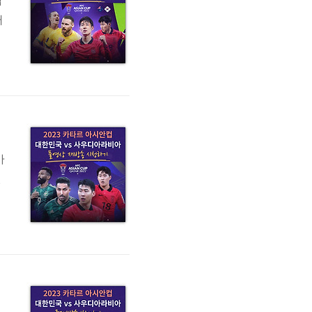
벽
대
>
민
가
전
같
상