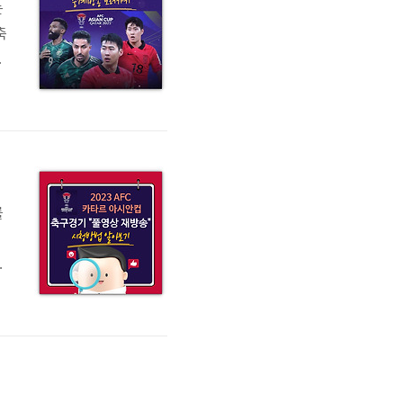
는
축
떤
사
기
대
를
있
2
송