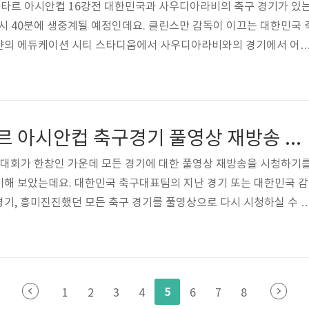
 카타르 아시안컵 16강전 대한민국과 사우디아라비의 축구 경기가 있
12시 40분에 생중계될 예정인데요. 클린스만 감독이 이끄는 대한민국 
얀의 에듀케이션 시티 스타디움에서 사우디아라비와의 경기에서 어
니다. 아시안컵 중계방송을 시청하시면서 대한민국 축구 대표팀을 응
축구 중계방송 시청 > [목차여기] 오늘 축구 중계방송 대한민국 VS 
은 카타르 아시안컵 대한민국과 사우디아라비아의 16강전 축구 경
 명장 로베르토 만치니(이탈리아) 감독이 이끄는 사우디아라비아를 
2023 AFC 카타르 아시안컵 축구경기 풀영상 재방송 시청방법 알아보기
 클린스만 감독은 어떠한 전..
안컵 대회가 한창인 가운데 모든 경기에 대한 풀영상 재방송을 시청하기
비해 보았는데요. 대한민국 축구대표팀의 지난 경기 또는 대한민국 감
기, 흥미진진했던 모든 축구 경기를 풀영상으로 다시 시청하실 수 
 [목차여기] 쿠팡플레이 카타르 아시안컵 풀영상 재방송 시청방법 
컵 모든 경기에 대한 풀영상 재방송 시청방법에 대해 알아보겠습니다. 카
 재미난 경기가 많았는데요. 아쉽게도 놓치신 분들이 많이 계시고, 흥
를 원하시는 분들이 계실 것 같습니다. 그럼 아시안컵 풀영상 재방
5
1
2
3
4
6
7
8
다. 쿠팡플레이 재방송 ..