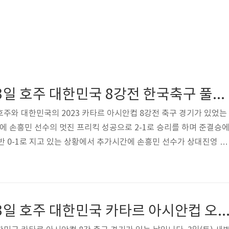
2024년 02월 03일 호주 대한민국 8강전 한국축구 풀영상 재방송 시청하기
에 호주와 대한민국의 2023 카타르 아시안컵 8강전 축구 경기가 있었는
끝에 손흥민 선수의 멋진 프리킥 성공으로 2-1로 승리를 하며 준결승
반 0-1로 지고 있는 상황에서 추가시간에 손흥민 선수가 상대진영 페
파울을 얻어내면서 페널티킥을 얻어냈는데요. 이를 황희찬 선수가 동점
가는 기회를 만들었죠. 그리고 연장전에서는 황희찬 선수가 프리킥을
가 역전골을 만들어내며 2-1 승리를 가져오게 되었는데요. 새벽 늦
 놓치신 분들이 많이 계실 것 같아 준비해 보았습니다. 이전 경기가 궁
2024년 02월 03일 호주 대한민국 카타르 아시안컵 오늘 축구 중계방송 시청하기(풀영상재
시안컵 재방송 시청..