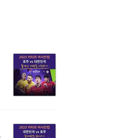
에
게
방송시청)