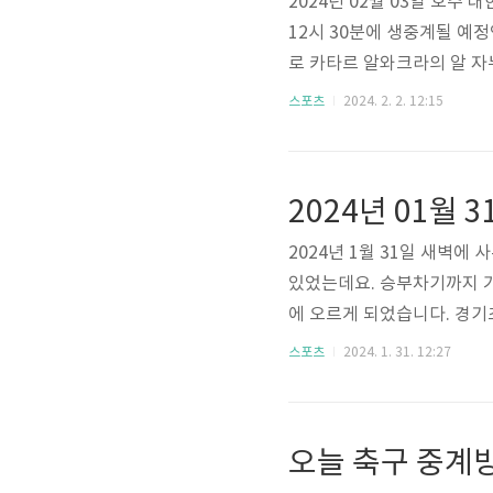
2024년 02월 03일 호주
12시 30분에 생중계될 예
로 카타르 알와크라의 알 자
르 아시안컵 중계방송을 시
스포츠
2024. 2. 2. 12:15
럼 2023 카타르 아시안컵
[목차여기] 오늘 축구 중계방
국과 호주의 8강전 축구 경
자신하고 있는데요. 그중 한국
2024년 1월 31일 새벽에
있었는데요. 승부차기까지 가
에 오르게 되었습니다. 경
록 흥미진진한 경기를 보였는
스포츠
2024. 1. 31. 12:27
아 준비해 보았습니다. 승
재방송으로 시청하는 방법을
재방송 시청"을 통해 풀영상
기] 대한민국 vs 사우디아라